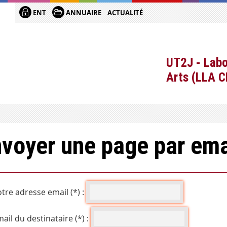
ENT
ANNUAIRE
ACTUALITÉ
UT2J - Labo
Arts (LLA 
voyer une page par ema
tre adresse email (*) :
ail du destinataire (*) :