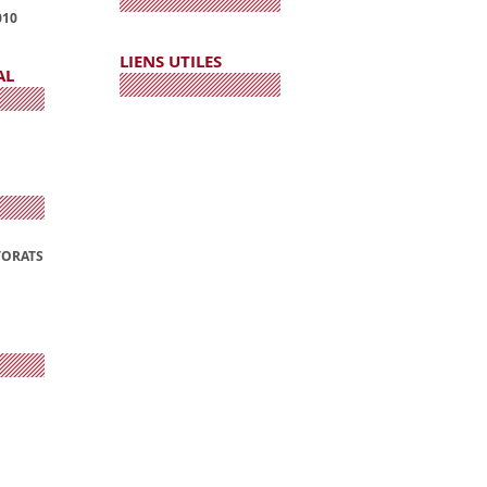
010
LIENS UTILES
AL
TORATS