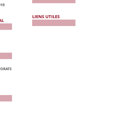
010
LIENS UTILES
AL
TORATS