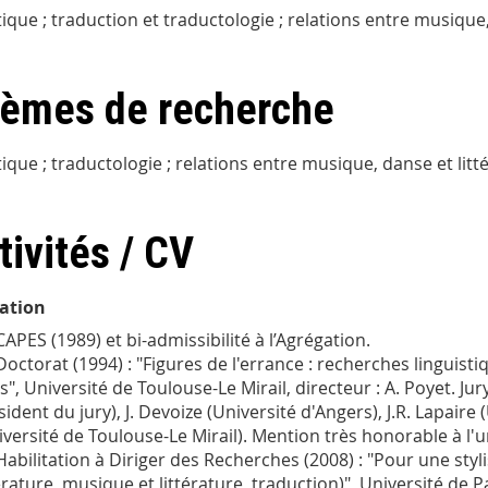
stique ; traduction et traductologie ; relations entre musique
èmes de recherche
stique ; traductologie ; relations entre musique, danse et litt
tivités / CV
ation
CAPES (1989) et bi-admissibilité à l’Agrégation.
Doctorat (1994) : "Figures de l'errance : recherches linguisti
s", Université de Toulouse-Le Mirail, directeur : A. Poyet. Jury
sident du jury), J. Devoize (Université d'Angers), J.R. Lapaire
iversité de Toulouse-Le Mirail). Mention très honorable à l'un
Habilitation à Diriger des Recherches (2008) : "Pour une styli
térature, musique et littérature, traduction)", Université de Pa