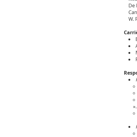
De 
Can
W. 
Carri
Respo
».