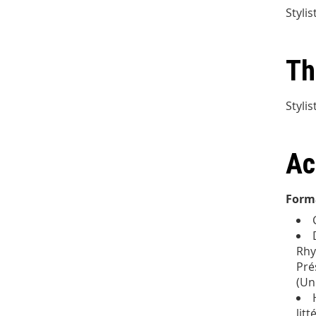
Styli
Th
Styli
Ac
Form
Rhy
Pré
(Un
lit