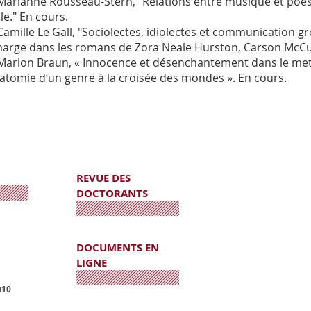
Marianne Rousseau-Stern, "Relations entre musique et poésie
le." En cours.
Camille Le Gall, "Sociolectes, idiolectes et communication gro
marge dans les romans de Zora Neale Hurston, Carson McCull
Marion Braun, « Innocence et désenchantement dans le me
natomie d’un genre à la croisée des mondes ». En cours.
REVUE DES
DOCTORANTS
DOCUMENTS EN
LIGNE
010