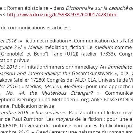
e « Roman épistolaire » dans
Dictionnaire sur la caducité 
53.
http://www.droz.org/fr/5988-9782600017428.html
 de communications et articles :
llet 2016
: « Fiction et médiation ». Communication dans l’atel
guage ?
»/ «
Media
, médiation, fiction. Le
medium
comme l
-Grenoble) et Benoît Tane (UT2J) (atelier 17333), Congr
cation prévue
llet 2016
: « Imitation/immersion/immediacy. An
Immediate 
rison and Intermediality: the
Gesamtkunstwerk », org. C
akova (atelier 17280) Congrès de l’AILC/ICLA, Université de 
llet 2016
: « Médias,
Medien, Medium
: pour une approche m
n,
No. 44, the Mysterious Stranger?
». Communicatio
ptionalisierungen und Methoden », org. Anke Bosse (Atelier 
enne. Publication prévue
cembre 2015
: «
Sur ses lèvres
. Paul Zumthor et le livre rêv
r de Paul Zumthor. Les
moyens
de la fiction : pour une 
. CREATIS, Université de Toulouse Jean-Jaurès. Publication p
vembre 2015
: «
Dead Letters
: une naissance du roman amé