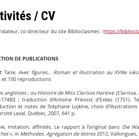
tivités / CV
ndateur, co-directeur du site Biblioclasmes :
https://biblio
CTION DE PUBLICATIONS
t Tane,
Avec figures… Roman et illustration au XVIIIe sièc
 et 100 reproductions
es angloises ; ou Histoire de Miss Clarisse Harlove [Clarissa,
-1748)] ; traduction d’Antoine Prévost d’Exiles (1751). T
duction et notes de Stéphane Lojkine, choix d’illustrations 
versité Laval, Québec, 2007, 641 p.
ie, imitation, affinités. Le rapport à l’original dans
Die Wa
chet
», in
Méthodes. Agrégation de lettres
2012, Vallongues, 