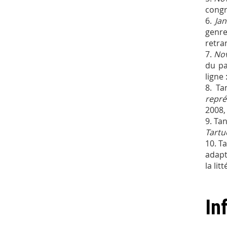
congr
6.
Jan
genre
retra
7.
No
du pa
ligne 
8. Ta
repré
2008, 
9. Tan
Tartu
10. T
adapta
la li
In