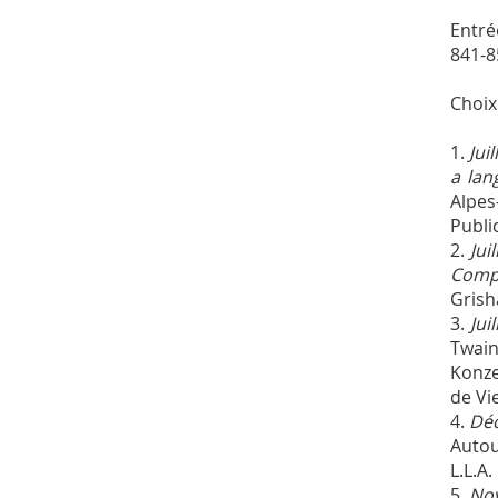
Entré
841-8
Choix
1.
Jui
a lan
Alpes
Publi
2.
Jui
Compa
Grish
3.
Jui
Twai
Konze
de Vi
4.
Dé
Autou
L.L.A
5.
No