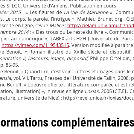
ès SFLGC, Université d’Amiens. Publication en cours
vier 2015
: « Les figures de
La Vie de Marianne
». Communi
s. Le corps, la parole, l’intrigue », Mathieu Brunet org., 
nscrite en ligne, revue
Malice
:
http://cielam.univ-amu.fr/no
vembre 2014
: « Des trous ou Le reste du livre ». Communicat
pier au numérique », LABEX arts-H2H (Université de Paris V
:
https://vimeo.com/119543515
. Version modifiée à paraître
ne Benoît, « Roman illustré du XVIIIe siècle et dispositif
sentation II, Discours, image, dispositif
, Philippe Ortel dir.
p. 85-95.
e Benoît, « Quand lire, c'est voir : Lettres et images dans le
ensia
, vol. VII, Tartu, Presses de l'Université de Tallin, 2008, 
ane Benoît, « L'oeuvre offerte : littérature comparée et esthé
tion, illustration) », in revue en ligne
Loxias,
2005 (C.T.EL. 
ttérature, université de Nice) : http://revel.unice.fr/loxias/
formations complémentaire