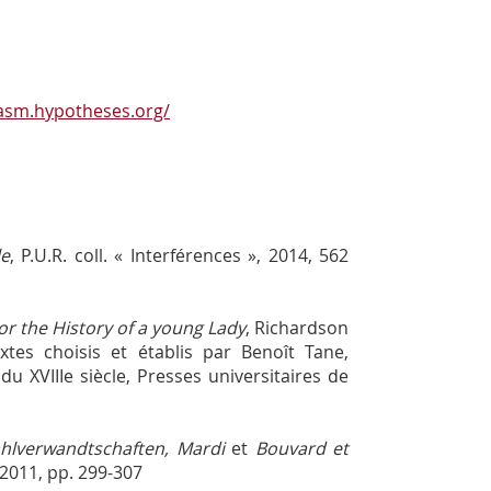
clasm.hypotheses.org/
le
, P.U.R. coll. « Interférences », 2014, 562
 or the History of a young Lady
, Richardson
extes choisis et établis par Benoît Tane,
du XVIIIe siècle, Presses universitaires de
hlverwandtschaften, Mardi
et
Bouvard et
2011, pp. 299-307