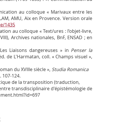
cation au colloque « Marivaux entre les
CIELAM, AMU, Aix en Provence. Version orale
de/1435
ion au colloque « Text/ures : l’objet-livre,
III), Archives nationales, BnF, ENSAD ; en
. Les Liaisons dangereuses » in
Penser la
, éd. de L'Harmatan, coll. « Champs visuel »,
 roman du XVIIIe siècle »,
Studia Romanica
p. 107-124.
tique de la transposition (traduction,
Centre transdisciplinaire d'épistémologie de
document.html?id=697
s