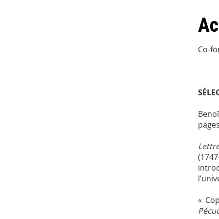
Ac
Co-fo
SÉLE
Benoî
pages
Lettr
(1747
intro
l’uni
« Cop
Pécu