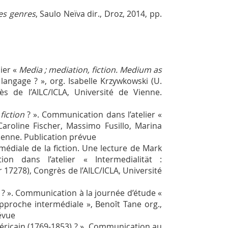
des genres
, Saulo Neïva dir., Droz, 2014, pp.
ier «
Media ; mediation, fiction. Medium as
angage ? », org. Isabelle Krzywkowski (U.
ès de l’AILC/ICLA, Université de Vienne.
fiction
? ». Communication dans l’atelier «
aroline Fischer, Massimo Fusillo, Marina
Vienne. Publication prévue
édiale de la fiction. Une lecture de Mark
n dans l’atelier « Intermedialität :
17278), Congrès de l’AILC/ICLA, Université
é ? ». Communication à la journée d’étude «
approche intermédiale », Benoît Tane org.,
révue
ricain (1769-1853) ? ». Communication au