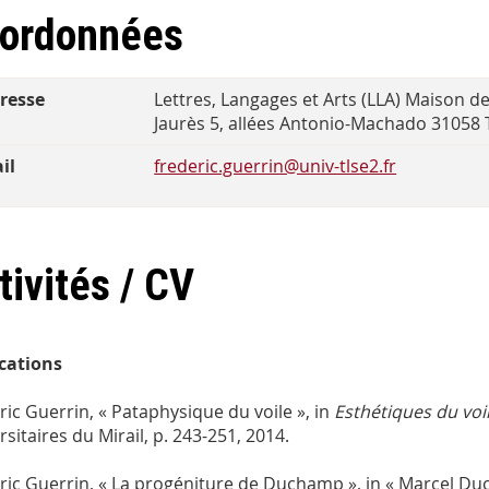
ordonnées
resse
Lettres, Langages et Arts (LLA) Maison d
Jaurès 5, allées Antonio-Machado 3105
il
frederic.guerrin@univ-tlse2.fr
tivités / CV
cations
ric Guerrin, « Pataphysique du voile », in
Esthétiques du voi
sitaires du Mirail, p. 243-251, 2014.
ric Guerrin, « La progéniture de Duchamp », in « Marcel Du