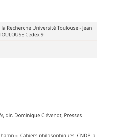
e la Recherche Université Toulouse - Jean
8 TOULOUSE Cedex 9
le
, dir. Dominique Clévenot, Presses
champ », Cahiers philosophiques, CNDP, p.