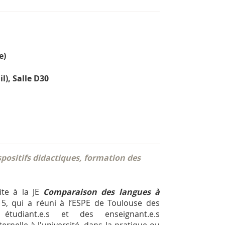
e)
l), Salle D30
ispositifs didactiques, formation des
ite à la JE
Comparaison des langues à
, qui a réuni à l’ESPE de Toulouse des
 étudiant.e.s et des enseignant.e.s