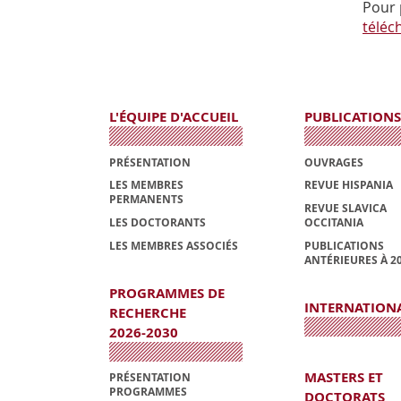
Pour 
téléc
L'ÉQUIPE D'ACCUEIL
PUBLICATIONS
PRÉSENTATION
OUVRAGES
LES MEMBRES
REVUE HISPANIA
PERMANENTS
REVUE SLAVICA
LES DOCTORANTS
OCCITANIA
LES MEMBRES ASSOCIÉS
PUBLICATIONS
ANTÉRIEURES À 2
PROGRAMMES DE
INTERNATION
RECHERCHE
2026-2030
MASTERS ET
PRÉSENTATION
PROGRAMMES
DOCTORATS