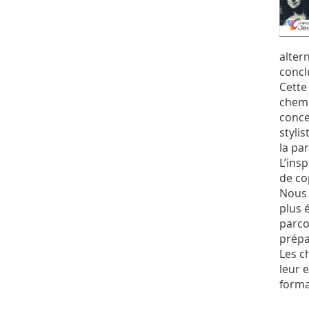
alter
concl
Cette
chemi
conce
styli
la pa
L’ins
de co
Nous 
plus 
parco
prépa
Les c
leur 
forma