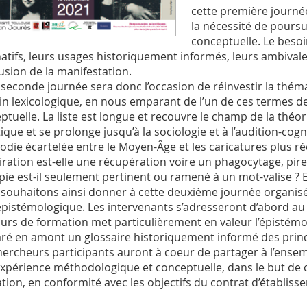
cette première journé
la nécessité de poursu
conceptuelle. Le besoi
natifs, leurs usages historiquement informés, leurs ambival
usion de la manifestation.
 seconde journée sera donc l’occasion de réinvestir la thémati
n lexicologique, en nous emparant de l’un de ces termes de 
ptuelle. La liste est longue et recouvre le champ de la théorie
stique et se prolonge jusqu’à la sociologie et à l’audition-co
rodie écartelée entre le Moyen-Âge et les caricatures plus réc
piration est-elle une récupération voire un phagocytage, pire
pie est-il seulement pertinent ou ramené à un mot-valise ? Et
souhaitons ainsi donner à cette deuxième journée organis
épistémologique. Les intervenants s’adresseront d’abord au 
urs de formation met particulièrement en valeur l’épistémo
ré en amont un glossaire historiquement informé des princi
hercheurs participants auront à coeur de partager à l’ense
expérience méthodologique et conceptuelle, dans le but de c
tion, en conformité avec les objectifs du contrat d’établiss