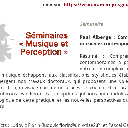
en visio
https://visio.numerique.gou
Séminaire
Paul Albenge : Comp
musicales contemporai
Résumé : Comprend
contemporaines à pa
entreprise complexe, 
 musique échappent aux classifications stylistiques établ
ergent nos travaux doctoraux, qui proposent une voie 
traction, envisagé comme un processus cognitif structura
nterons les différentes conceptions qui nous ont conduits à
ogique de cette pratique, et les nouvelles perspectives 
re.
ts : Ludovic Florin (ludovic.florin@univ-tlse2.fr) et Pascal Ga