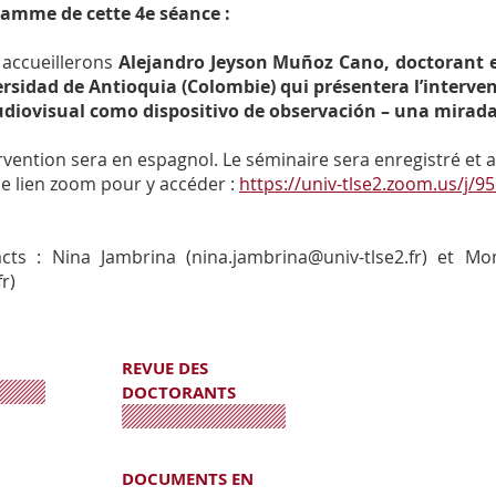
amme de cette 4e séance :
accueillerons
Alejandro Jeyson Muñoz Cano, doctorant e
rsidad de Antioquia (Colombie) qui présentera l’interven
udiovisual como dispositivo de observación – una mirada
ervention sera en espagnol. Le séminaire sera enregistré et ac
 le lien zoom pour y accéder :
https://univ-tlse2.zoom.us/j/
cts : Nina Jambrina (nina.jambrina@univ-tlse2.fr) et M
fr)
REVUE DES
DOCTORANTS
DOCUMENTS EN