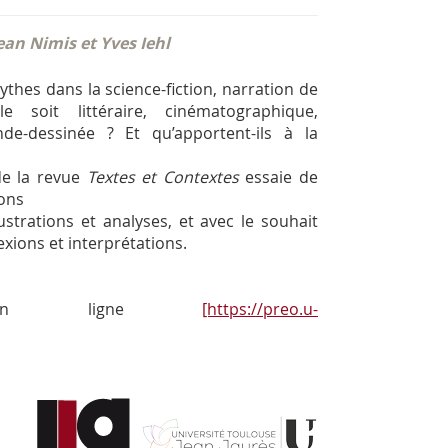
Jean Nimis et Yves Iehl
ythes dans la science-fiction, narration de
le soit littéraire, cinématographique,
de-dessinée ? Et qu’apportent-ils à la
de la revue
Textes et Contextes
essaie de
ons
ustrations et analyses, et avec le souhait
lexions et interprétations.
le en ligne
[https://preo.u-